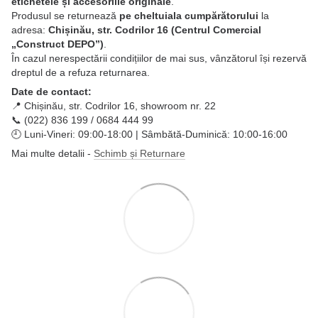
etichetele și accesoriile originale
.
Produsul se returnează
pe cheltuiala cumpărătorului
la
adresa:
Chișinău, str. Codrilor 16 (Centrul Comercial
„Construct DEPO”)
.
În cazul nerespectării condițiilor de mai sus, vânzătorul își rezervă
dreptul de a refuza returnarea.
Date de contact:
📍 Chișinău, str. Codrilor 16, showroom nr. 22
📞 (022) 836 199 / 0684 444 99
🕘 Luni-Vineri: 09:00-18:00 | Sâmbătă-Duminică: 10:00-16:00
Mai multe detalii -
Schimb și Returnare