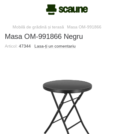
Mobilă de grădină și terasă
Masa OM-991866
Masa OM-991866 Negru
Articol:
47344
Lasa-ți un comentariu