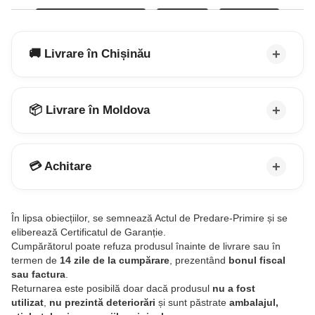
🚚 Livrare în Chișinău
📦 Livrare în Moldova
💳 Achitare
În lipsa obiecțiilor, se semnează Actul de Predare-Primire și se
eliberează Certificatul de Garanție.
Cumpărătorul poate refuza produsul înainte de livrare sau în
termen de
14 zile de la cumpărare
, prezentând
bonul fiscal
sau factura
.
Returnarea este posibilă doar dacă produsul
nu a fost
utilizat
,
nu prezintă deteriorări
și sunt păstrate
ambalajul,