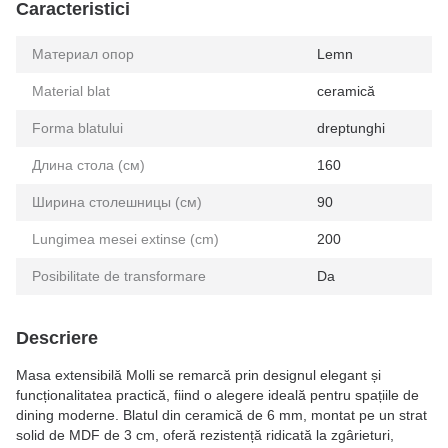
Caracteristici
Материал опор
Lemn
Material blat
ceramică
Forma blatului
dreptunghi
Длина стола (см)
160
Ширина столешницы (см)
90
Lungimea mesei extinse (cm)
200
Posibilitate de transformare
Da
Descriere
Masa extensibilă Molli se remarcă prin designul elegant și
funcționalitatea practică, fiind o alegere ideală pentru spațiile de
dining moderne. Blatul din ceramică de 6 mm, montat pe un strat
solid de MDF de 3 cm, oferă rezistență ridicată la zgârieturi,