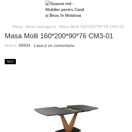
Mese
Mese sufragerie
Masa Molli 160*200*90*76 CM3-01
Masa Molli 160*200*90*76 CM3-01
Articol:
49934
Lasa-ți un comentariu
NOU