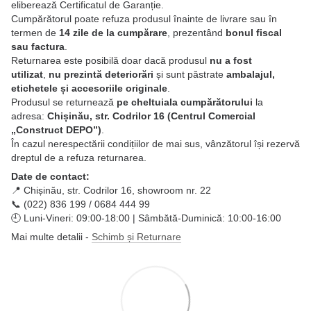
eliberează Certificatul de Garanție.
Cumpărătorul poate refuza produsul înainte de livrare sau în
termen de
14 zile de la cumpărare
, prezentând
bonul fiscal
sau factura
.
Returnarea este posibilă doar dacă produsul
nu a fost
utilizat
,
nu prezintă deteriorări
și sunt păstrate
ambalajul,
etichetele și accesoriile originale
.
Produsul se returnează
pe cheltuiala cumpărătorului
la
adresa:
Chișinău, str. Codrilor 16 (Centrul Comercial
„Construct DEPO”)
.
În cazul nerespectării condițiilor de mai sus, vânzătorul își rezervă
dreptul de a refuza returnarea.
Date de contact:
📍 Chișinău, str. Codrilor 16, showroom nr. 22
📞 (022) 836 199 / 0684 444 99
🕘 Luni-Vineri: 09:00-18:00 | Sâmbătă-Duminică: 10:00-16:00
Mai multe detalii -
Schimb și Returnare