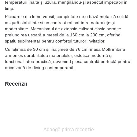
temperaturi înalte și uzură, menținându-și aspectul impecabil în
timp.
Picioarele din lemn vopsit, completate de o bază metalică solidă,
asigură stabilitate și un contrast rafinat între naturalețe și
modernitate. Mecanismul de extensie culisant clasic permite
prelungirea ușoară a mesei de la 160 cm la 200 cm, oferind
spațiu suplimentar pentru confortul tuturor invitaților.
Cu lățimea de 90 cm și înălțimea de 76 cm, masa Molli îmbină
armonios durabilitatea materialelor, estetica modernă și
funcționalitatea practică, devenind piesa centrală perfectă pentru
orice zonă de dining contemporană.
Recenzii
Adaogă prima recenzie