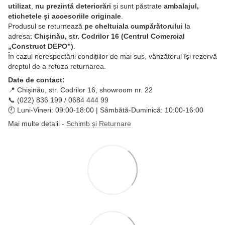
utilizat
,
nu prezintă deteriorări
și sunt păstrate
ambalajul,
etichetele și accesoriile originale
.
Produsul se returnează
pe cheltuiala cumpărătorului
la
adresa:
Chișinău, str. Codrilor 16 (Centrul Comercial
„Construct DEPO”)
.
În cazul nerespectării condițiilor de mai sus, vânzătorul își rezervă
dreptul de a refuza returnarea.
Date de contact:
📍 Chișinău, str. Codrilor 16, showroom nr. 22
📞 (022) 836 199 / 0684 444 99
🕘 Luni-Vineri: 09:00-18:00 | Sâmbătă-Duminică: 10:00-16:00
Mai multe detalii -
Schimb și Returnare