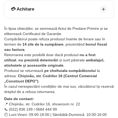
💳 Achitare
În lipsa obiecțiilor, se semnează Actul de Predare-Primire și se
eliberează Certificatul de Garanție.
Cumpărătorul poate refuza produsul înainte de livrare sau în
termen de
14 zile de la cumpărare
, prezentând
bonul fiscal
sau factura
.
Returnarea este posibilă doar dacă produsul
nu a fost
utilizat
,
nu prezintă deteriorări
și sunt păstrate
ambalajul,
etichetele și accesoriile originale
.
Produsul se returnează
pe cheltuiala cumpărătorului
la
adresa:
Chișinău, str. Codrilor 16 (Centrul Comercial
„Construct DEPO”)
.
În cazul nerespectării condițiilor de mai sus, vânzătorul își rezervă
dreptul de a refuza returnarea.
Date de contact:
📍 Chișinău, str. Codrilor 16, showroom nr. 22
📞 (022) 836 199 / 0684 444 99
🕘 Luni-Vineri: 09:00-18:00 | Sâmbătă-Duminică: 10:00-16:00