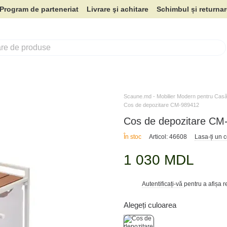
Program de parteneriat
Livrare şi achitare
Schimbul și returna
Scaune.md - Mobilier Modern pentru Casă 
Cos de depozitare CM-989412
Cos de depozitare CM
În stoc
Articol: 46608
Lasa-ți un 
1 030 MDL
Autentificați-vă
pentru a afișa 
%
Alegeți culoarea