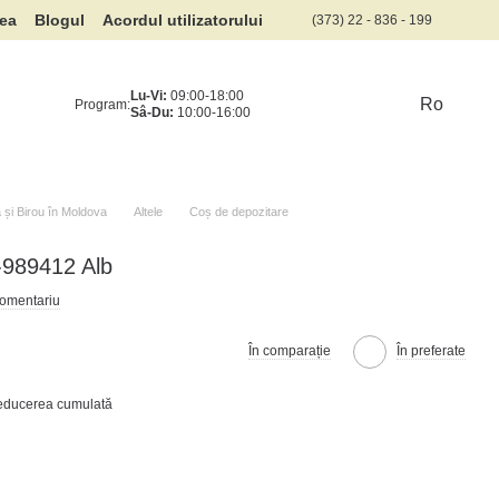
rea
Blogul
Acordul utilizatorului
(373) 22 - 836 - 199
Lu-Vi:
09:00-18:00
Ro
Program:
Sâ-Du:
10:00-16:00
și Birou în Moldova
Altele
Coș de depozitare
-989412 Alb
comentariu
În comparație
În preferate
reducerea cumulată