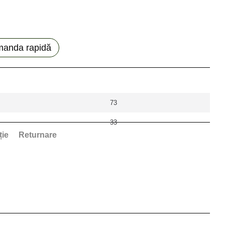
anda rapidă
73
33
ție
Returnare