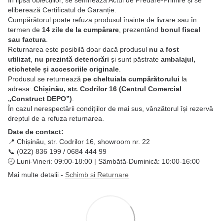
eliberează Certificatul de Garanție.
Cumpărătorul poate refuza produsul înainte de livrare sau în
termen de
14 zile de la cumpărare
, prezentând
bonul fiscal
sau factura
.
Returnarea este posibilă doar dacă produsul
nu a fost
utilizat
,
nu prezintă deteriorări
și sunt păstrate
ambalajul,
etichetele și accesoriile originale
.
Produsul se returnează
pe cheltuiala cumpărătorului
la
adresa:
Chișinău, str. Codrilor 16 (Centrul Comercial
„Construct DEPO”)
.
În cazul nerespectării condițiilor de mai sus, vânzătorul își rezervă
dreptul de a refuza returnarea.
Date de contact:
📍 Chișinău, str. Codrilor 16, showroom nr. 22
📞 (022) 836 199 / 0684 444 99
🕘 Luni-Vineri: 09:00-18:00 | Sâmbătă-Duminică: 10:00-16:00
Mai multe detalii -
Schimb și Returnare