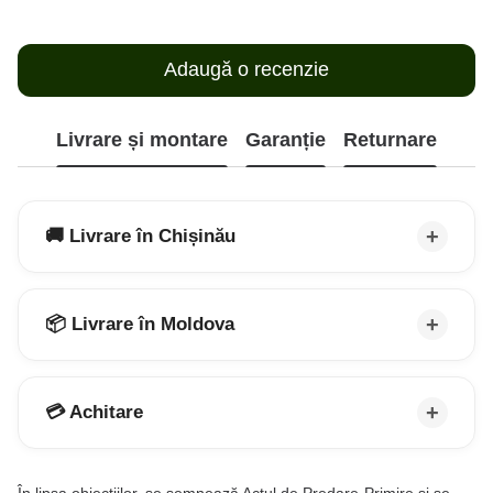
Adaugă o recenzie
Livrare și montare
Garanție
Returnare
🚚 Livrare în Chișinău
📦 Livrare în Moldova
💳 Achitare
În lipsa obiecțiilor, se semnează Actul de Predare-Primire și se