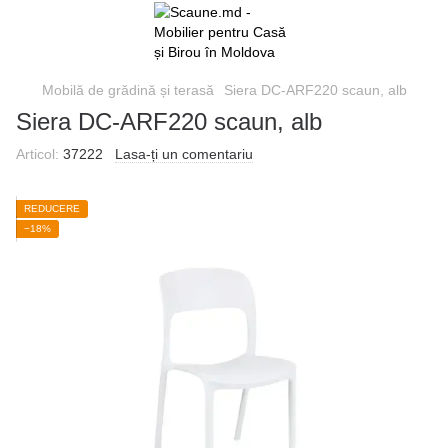
Mobilă de grădină și terasă
Siera DC-ARF220 scaun, alb
Siera DC-ARF220 scaun, alb
Articol:
37222
Lasa-ți un comentariu
REDUCERE
−18%