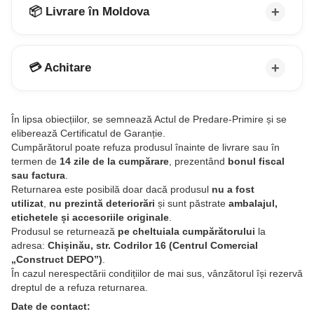
📦 Livrare în Moldova
💳 Achitare
În lipsa obiecțiilor, se semnează Actul de Predare-Primire și se
eliberează Certificatul de Garanție.
Cumpărătorul poate refuza produsul înainte de livrare sau în
termen de
14 zile de la cumpărare
, prezentând
bonul fiscal
sau factura
.
Returnarea este posibilă doar dacă produsul
nu a fost
utilizat
,
nu prezintă deteriorări
și sunt păstrate
ambalajul,
etichetele și accesoriile originale
.
Produsul se returnează
pe cheltuiala cumpărătorului
la
adresa:
Chișinău, str. Codrilor 16 (Centrul Comercial
„Construct DEPO”)
.
În cazul nerespectării condițiilor de mai sus, vânzătorul își rezervă
dreptul de a refuza returnarea.
Date de contact: