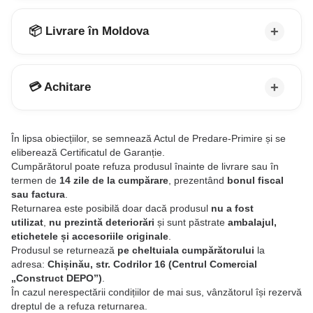
📦 Livrare în Moldova
💳 Achitare
În lipsa obiecțiilor, se semnează Actul de Predare-Primire și se
eliberează Certificatul de Garanție.
Cumpărătorul poate refuza produsul înainte de livrare sau în
termen de
14 zile de la cumpărare
, prezentând
bonul fiscal
sau factura
.
Returnarea este posibilă doar dacă produsul
nu a fost
utilizat
,
nu prezintă deteriorări
și sunt păstrate
ambalajul,
etichetele și accesoriile originale
.
Produsul se returnează
pe cheltuiala cumpărătorului
la
adresa:
Chișinău, str. Codrilor 16 (Centrul Comercial
„Construct DEPO”)
.
În cazul nerespectării condițiilor de mai sus, vânzătorul își rezervă
dreptul de a refuza returnarea.