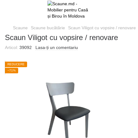
Scaune
Scaune bucătărie
Scaun Viligot cu vopsire / renovare
Scaun Viligot cu vopsire / renovare
Articol:
39092
Lasa-ți un comentariu
REDUCERE
−71%