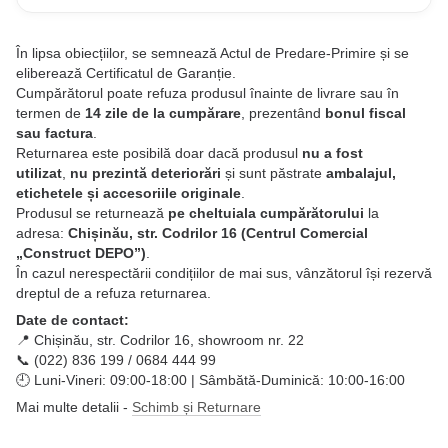
În lipsa obiecțiilor, se semnează Actul de Predare-Primire și se
eliberează Certificatul de Garanție.
Cumpărătorul poate refuza produsul înainte de livrare sau în
termen de
14 zile de la cumpărare
, prezentând
bonul fiscal
sau factura
.
Returnarea este posibilă doar dacă produsul
nu a fost
utilizat
,
nu prezintă deteriorări
și sunt păstrate
ambalajul,
etichetele și accesoriile originale
.
Produsul se returnează
pe cheltuiala cumpărătorului
la
adresa:
Chișinău, str. Codrilor 16 (Centrul Comercial
„Construct DEPO”)
.
În cazul nerespectării condițiilor de mai sus, vânzătorul își rezervă
dreptul de a refuza returnarea.
Date de contact:
📍 Chișinău, str. Codrilor 16, showroom nr. 22
📞 (022) 836 199 / 0684 444 99
🕘 Luni-Vineri: 09:00-18:00 | Sâmbătă-Duminică: 10:00-16:00
Mai multe detalii -
Schimb și Returnare