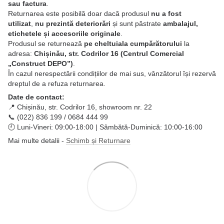
sau factura
.
Returnarea este posibilă doar dacă produsul
nu a fost
utilizat
,
nu prezintă deteriorări
și sunt păstrate
ambalajul,
etichetele și accesoriile originale
.
Produsul se returnează
pe cheltuiala cumpărătorului
la
adresa:
Chișinău, str. Codrilor 16 (Centrul Comercial
„Construct DEPO”)
.
În cazul nerespectării condițiilor de mai sus, vânzătorul își rezervă
dreptul de a refuza returnarea.
Date de contact:
📍 Chișinău, str. Codrilor 16, showroom nr. 22
📞 (022) 836 199 / 0684 444 99
🕘 Luni-Vineri: 09:00-18:00 | Sâmbătă-Duminică: 10:00-16:00
Mai multe detalii -
Schimb și Returnare