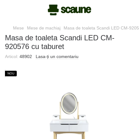
Mese
Mese de machiaj
Masa de toaleta Scandi LED CM-9205
Masa de toaleta Scandi LED CM-
920576 cu taburet
Articol:
48902
Lasa-ți un comentariu
NOU