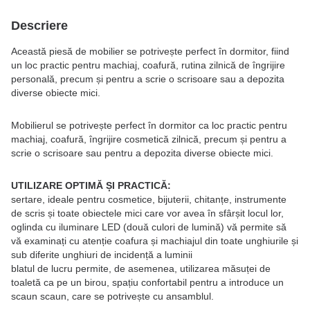
Descriere
Această piesă de mobilier se potrivește perfect în dormitor, fiind
un loc practic pentru machiaj, coafură, rutina zilnică de îngrijire
personală, precum și pentru a scrie o scrisoare sau a depozita
diverse obiecte mici.
Mobilierul se potrivește perfect în dormitor ca loc practic pentru
machiaj, coafură, îngrijire cosmetică zilnică, precum și pentru a
scrie o scrisoare sau pentru a depozita diverse obiecte mici.
UTILIZARE OPTIMĂ ȘI PRACTICĂ:
sertare, ideale pentru cosmetice, bijuterii, chitanțe, instrumente
de scris și toate obiectele mici care vor avea în sfârșit locul lor,
oglinda cu iluminare LED (două culori de lumină) vă permite să
vă examinați cu atenție coafura și machiajul din toate unghiurile și
sub diferite unghiuri de incidență a luminii
blatul de lucru permite, de asemenea, utilizarea măsuței de
toaletă ca pe un birou, spațiu confortabil pentru a introduce un
scaun scaun, care se potrivește cu ansamblul.