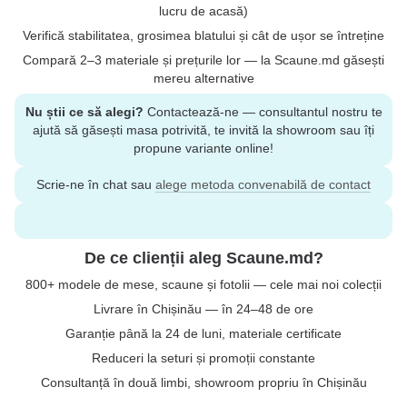
lucru de acasă)
Verifică stabilitatea, grosimea blatului și cât de ușor se întreține
Compară 2–3 materiale și prețurile lor — la Scaune.md găsești
mereu alternative
Nu știi ce să alegi?
Contactează-ne — consultantul nostru te
ajută să găsești masa potrivită, te invită la showroom sau îți
propune variante online!
Scrie-ne în chat sau
alege metoda convenabilă de contact
De ce clienții aleg Scaune.md?
800+ modele de mese, scaune și fotolii — cele mai noi colecții
Livrare în Chișinău — în 24–48 de ore
Garanție până la 24 de luni, materiale certificate
Reduceri la seturi și promoții constante
Consultanță în două limbi, showroom propriu în Chișinău