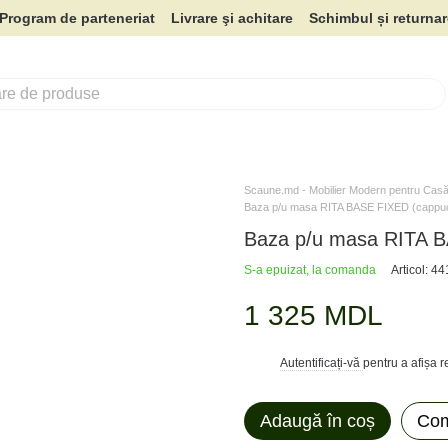
Program de parteneriat
Livrare şi achitare
Schimbul și returna
Scaune.md - Mobilier Modern pentru Casă 
Baza p/u masa RITA BASE FIXED (cappuc
Baza p/u masa RITA B
S-a epuizat, la comanda
Articol: 4
1 325 MDL
Autentificați-vă
pentru a afișa 
%
Adaugă în coș
Com