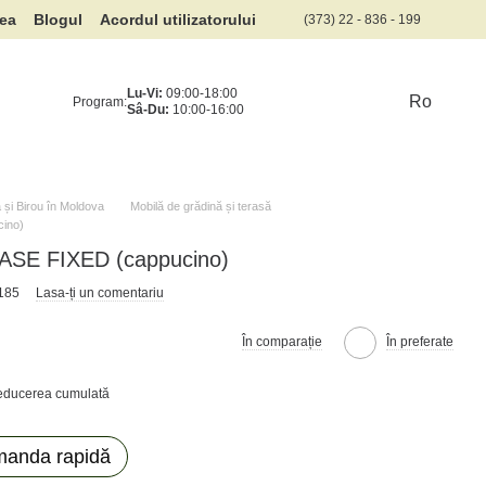
rea
Blogul
Acordul utilizatorului
(373) 22 - 836 - 199
Lu-Vi:
09:00-18:00
Ro
Program:
Sâ-Du:
10:00-16:00
și Birou în Moldova
Mobilă de grădină și terasă
ino)
ASE FIXED (cappucino)
4185
Lasa-ți un comentariu
În comparație
În preferate
reducerea cumulată
anda rapidă